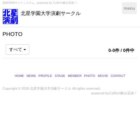
団体WEBサイトシステム - powered by
CoRich舞台芸術！-
T
menu
北星学園大学演劇サークル
o
g
g
l
PHOTO
e
n
すべて
0-0件 / 0件中
a
v
i
g
a
HOME
NEWS
PROFILE
STAGE
MEMBER
PHOTO
MOVIE
CONTACT
t
i
Copyright ©
2026 北星学園大学演劇サークル All rights reserved.
powered by
CoRich舞台芸術！
o
n